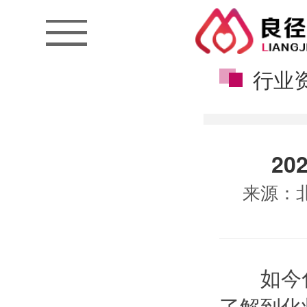
行业
2
来源：
如今化
了解到化