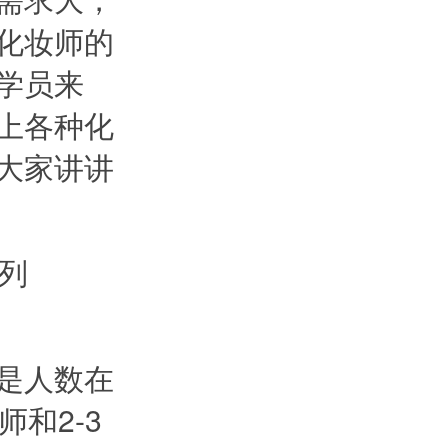
化妆师的
学员来
上各种化
大家讲讲
是人数在
和2-3