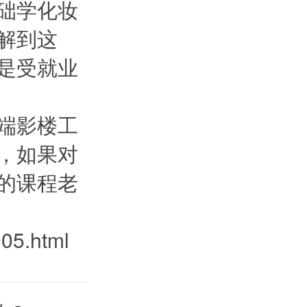
础学化妆
解到这
是受就业
端影楼工
，如果对
的课程老
005.html