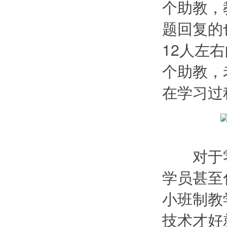
个助教，
题回复的
12人左
个助教，
在学习过
对于零
学员甚至
小班制教
技术才好