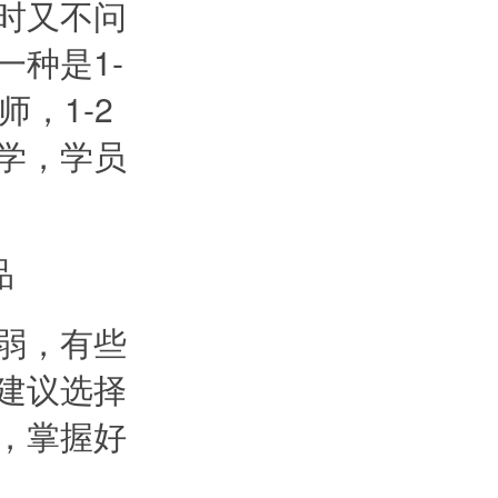
时又不问
种是1-
，1-2
学，学员
弱，有些
建议选择
，掌握好