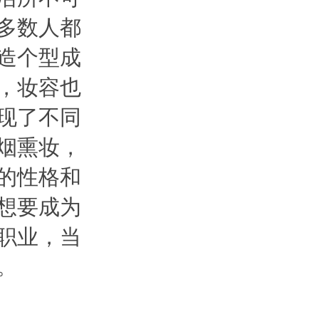
多数人都
造个型成
，妆容也
现了不同
烟熏妆，
的性格和
想要成为
职业，当
。