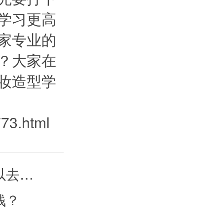
学习更高
家专业的
？大家在
妆造型学
773.html
以去…
钱？