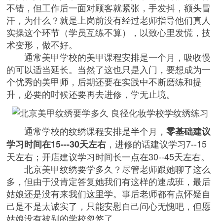
不错，但工作后一面对顾客就紧张，手发抖，额头冒
汗，为什么？就是上岗前没有经过老师指导他们真人
实操这个环节（学员互练不算），以致心里发慌，技
术变形，做不好。
通常
美甲学校
的美甲课程安排是一个月，吸收慢
的可以适当延长。当然了这也只是入门，要想成为一
个优秀的美甲师，后期还要在实践中不断磨练和提
升，必要的时候还要再去进修，学无止境。
通常学校的纹绣课程安排是半个月，
零基础建议
，进修的话建议学习7--15
学习时间在15---30天左右
天左右；开店建议学习时间长一点在30--45天左右。
北京美甲纹绣要学多久？尽管老师跟她聊了这么
多，但由于没肯定答复她我们有这样的速成班，最后
姑娘还是没有来我们这里学。事后老师都有点怀疑自
己是不是太诚实了，只能安慰自己问心无愧吧，但愿
姑娘没有被别的学校忽悠了。